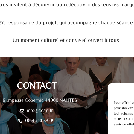
tres invitent à découvrir ou redécouvrir des œuvres mar
er
, responsable du projet, qui accompagne chaque séance 
Un moment culturel et convivial ouvert à tous !
CONTACT
6 Impasse Copernic 44000 NANTES
Pour offrir l
pour stocker 
info@ccan.fr
technologies 
ou les ID uni
06 46 21 53 09
avoir un effe