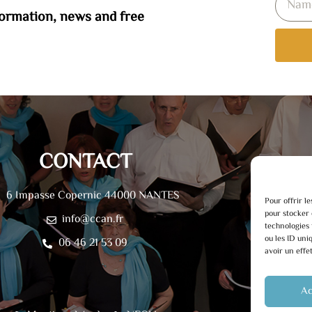
formation, news and free
CONTACT
6 Impasse Copernic 44000 NANTES
Pour offrir l
pour stocker 
info@ccan.fr
technologies 
ou les ID uni
06 46 21 53 09
avoir un effe
Ac