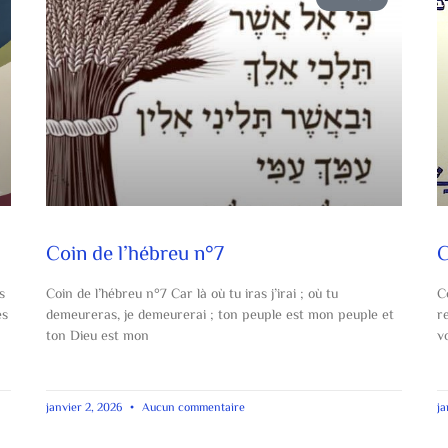
Coin de l’hébreu n°7
C
s
Coin de l’hébreu n°7 Car là où tu iras j’irai ; où tu
C
és
demeureras, je demeurerai ; ton peuple est mon peuple et
r
ton Dieu est mon
v
janvier 2, 2026
Aucun commentaire
ja