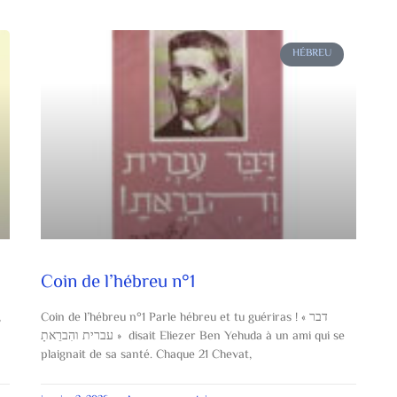
HÉBREU
Coin de l’hébreu n°1
,
Coin de l’hébreu n°1 Parle hébreu et tu guériras ! « דבר
עברית והִברֵאתָ » disait Eliezer Ben Yehuda à un ami qui se
plaignait de sa santé. Chaque 21 Chevat,