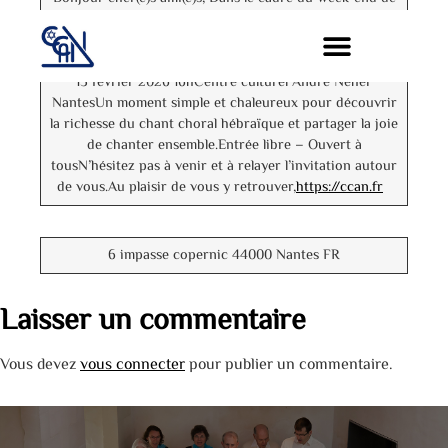
la Mimi Rénania, nous avons le plaisir de vous inviter à
un concert informel réunissant des choristes venus de
différents horizons, fruits d’un beau travail deDimanche
15 février 2026 16hCentre culturel André Neher
NantesUn moment simple et chaleureux pour découvrir
la richesse du chant choral hébraïque et partager la joie
de chanter ensemble.Entrée libre – Ouvert à
tousN’hésitez pas à venir et à relayer l’invitation autour
de vous.Au plaisir de vous y retrouver,
https://ccan.fr
6 impasse copernic 44000 Nantes FR
Laisser un commentaire
Vous devez
vous connecter
pour publier un commentaire.